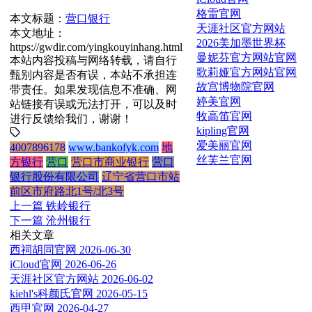
格雷官网
本文标题：
营口银行
天涯社区官方网站
本文地址：
2026美加墨世界杯
https://gwdir.com/yingkouyinhang.html
曼妮芬官方网站官网
本站内容投稿与网络转载，请自行
歌莉娅官方网站官网
甄别内容是否有误，本站不承担连
故宫博物院官网
带责任。如果发现信息不准确、网
婷美官网
站链接有误或无法打开，可以及时
牧高笛官网
进行反馈给我们，谢谢！
kipling官网
爱美丽官网
4007896178
www.bankofyk.com
地
丝芙兰官网
方银行
营口
营口市商业银行
营口
银行股份有限公司
辽宁省营口市站
前区市府路北1号/北3号
上一篇
铁岭银行
下一篇
沧州银行
相关文章
西祠胡同官网
2026-06-30
iCloud官网
2026-06-26
天涯社区官方网站
2026-06-02
kiehl's科颜氏官网
2026-05-15
西甲官网
2026-04-27