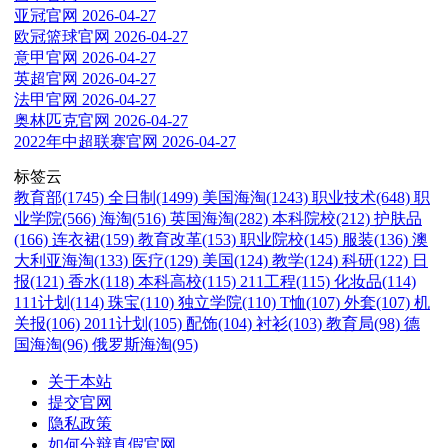
亚冠官网
2026-04-27
欧冠篮球官网
2026-04-27
意甲官网
2026-04-27
英超官网
2026-04-27
法甲官网
2026-04-27
奥林匹克官网
2026-04-27
2022年中超联赛官网
2026-04-27
标签云
教育部(1745)
全日制(1499)
美国海淘(1243)
职业技术(648)
职
业学院(566)
海淘(516)
英国海淘(282)
本科院校(212)
护肤品
(166)
连衣裙(159)
教育改革(153)
职业院校(145)
服装(136)
澳
大利亚海淘(133)
医疗(129)
美国(124)
教学(124)
科研(122)
日
报(121)
香水(118)
本科高校(115)
211工程(115)
化妆品(114)
111计划(114)
珠宝(110)
独立学院(110)
T恤(107)
外套(107)
机
关报(106)
2011计划(105)
配饰(104)
衬衫(103)
教育局(98)
德
国海淘(96)
俄罗斯海淘(95)
关于本站
提交官网
隐私政策
如何分辩真假官网