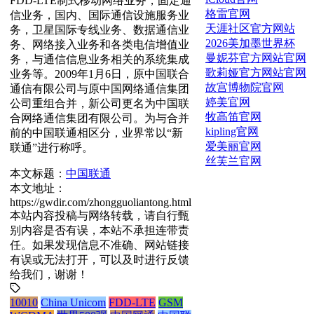
FDD-LTE制式移动网络业务，固定通
格雷官网
信业务，国内、国际通信设施服务业
天涯社区官方网站
务，卫星国际专线业务、数据通信业
2026美加墨世界杯
务、网络接入业务和各类电信增值业
曼妮芬官方网站官网
务，与通信信息业务相关的系统集成
歌莉娅官方网站官网
业务等。2009年1月6日，原中国联合
故宫博物院官网
通信有限公司与原中国网络通信集团
婷美官网
公司重组合并，新公司更名为中国联
牧高笛官网
合网络通信集团有限公司。为与合并
kipling官网
前的中国联通相区分，业界常以“新
爱美丽官网
联通”进行称呼。
丝芙兰官网
本文标题：
中国联通
本文地址：
https://gwdir.com/zhongguoliantong.html
本站内容投稿与网络转载，请自行甄
别内容是否有误，本站不承担连带责
任。如果发现信息不准确、网站链接
有误或无法打开，可以及时进行反馈
给我们，谢谢！
10010
China Unicom
FDD-LTE
GSM