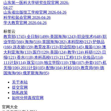
山东第一医科大学研究生院官网
2026-
04-27
山东省出版技工学校官网
2026-04-26
科学松鼠会官网
2026-04-26
学大教育官网
2026-04-26
标签云
教育部(1745)
全日制(1499)
美国海淘(1243)
职业技术(648)
职
业学院(566)
海淘(516)
英国海淘(282)
本科院校(212)
护肤品
(166)
连衣裙(159)
教育改革(153)
职业院校(145)
服装(136)
澳
大利亚海淘(133)
医疗(129)
美国(124)
教学(124)
科研(122)
日
报(121)
香水(118)
本科高校(115)
211工程(115)
化妆品(114)
111计划(114)
珠宝(110)
独立学院(110)
T恤(107)
外套(107)
机
关报(106)
2011计划(105)
配饰(104)
衬衫(103)
教育局(98)
德
国海淘(96)
俄罗斯海淘(95)
关于本站
提交官网
隐私政策
如何分辩真假官网
官网大全