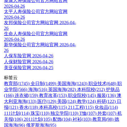
泰康人寿保险公司官方网站官网
2026-04-26
太平人寿保险公司官方网站官网
2026-04-26
友邦保险公司官方网站官网
2026-04-
26
生命人寿保险公司官方网站官网
2026-04-26
新华保险公司官方网站官网
2026-04-
26
人保车险官网
2026-04-26
人保财险官网
2026-04-26
美亚保险官网
2026-04-25
标签云
教育部(1745)
全日制(1499)
美国海淘(1243)
职业技术(648)
职
业学院(566)
海淘(516)
英国海淘(282)
本科院校(212)
护肤品
(166)
连衣裙(159)
教育改革(153)
职业院校(145)
服装(136)
澳
大利亚海淘(133)
医疗(129)
美国(124)
教学(124)
科研(122)
日
报(121)
香水(118)
本科高校(115)
211工程(115)
化妆品(114)
111计划(114)
珠宝(110)
独立学院(110)
T恤(107)
外套(107)
机
关报(106)
2011计划(105)
配饰(104)
衬衫(103)
教育局(98)
德
国海淘(96)
俄罗斯海淘(95)