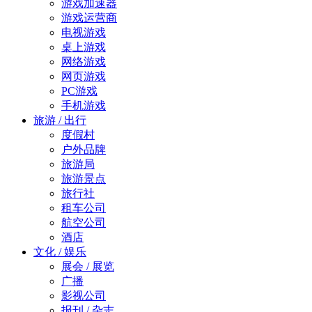
游戏加速器
游戏运营商
电视游戏
桌上游戏
网络游戏
网页游戏
PC游戏
手机游戏
旅游 / 出行
度假村
户外品牌
旅游局
旅游景点
旅行社
租车公司
航空公司
酒店
文化 / 娱乐
展会 / 展览
广播
影视公司
报刊 / 杂志