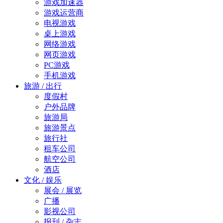
游戏加速器
游戏运营商
电视游戏
桌上游戏
网络游戏
网页游戏
PC游戏
手机游戏
旅游 / 出行
度假村
户外品牌
旅游局
旅游景点
旅行社
租车公司
航空公司
酒店
文化 / 娱乐
展会 / 展览
广播
影视公司
报刊 / 杂志