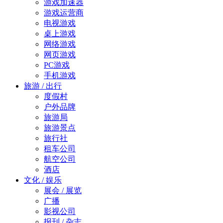
游戏加速器
游戏运营商
电视游戏
桌上游戏
网络游戏
网页游戏
PC游戏
手机游戏
旅游 / 出行
度假村
户外品牌
旅游局
旅游景点
旅行社
租车公司
航空公司
酒店
文化 / 娱乐
展会 / 展览
广播
影视公司
报刊 / 杂志