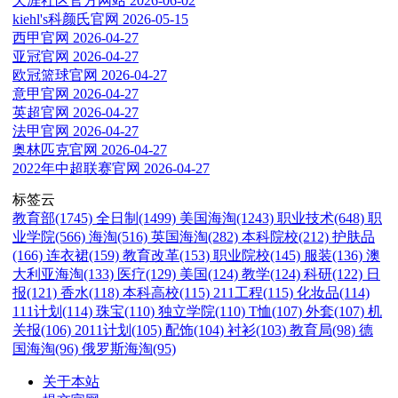
天涯社区官方网站
2026-06-02
kiehl's科颜氏官网
2026-05-15
西甲官网
2026-04-27
亚冠官网
2026-04-27
欧冠篮球官网
2026-04-27
意甲官网
2026-04-27
英超官网
2026-04-27
法甲官网
2026-04-27
奥林匹克官网
2026-04-27
2022年中超联赛官网
2026-04-27
标签云
教育部(1745)
全日制(1499)
美国海淘(1243)
职业技术(648)
职
业学院(566)
海淘(516)
英国海淘(282)
本科院校(212)
护肤品
(166)
连衣裙(159)
教育改革(153)
职业院校(145)
服装(136)
澳
大利亚海淘(133)
医疗(129)
美国(124)
教学(124)
科研(122)
日
报(121)
香水(118)
本科高校(115)
211工程(115)
化妆品(114)
111计划(114)
珠宝(110)
独立学院(110)
T恤(107)
外套(107)
机
关报(106)
2011计划(105)
配饰(104)
衬衫(103)
教育局(98)
德
国海淘(96)
俄罗斯海淘(95)
关于本站