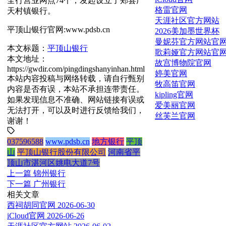
全行营业网点74个，发起设立了郏县广
格雷官网
天村镇银行。
天涯社区官方网站
平顶山银行官网:www.pdsb.cn
2026美加墨世界杯
曼妮芬官方网站官
本文标题：
平顶山银行
歌莉娅官方网站官
本文地址：
故宫博物院官网
https://gwdir.com/pingdingshanyinhan.html
婷美官网
本站内容投稿与网络转载，请自行甄别
牧高笛官网
内容是否有误，本站不承担连带责任。
kipling官网
如果发现信息不准确、网站链接有误或
爱美丽官网
无法打开，可以及时进行反馈给我们，
丝芙兰官网
谢谢！
037596588
www.pdsb.cn
地方银行
平顶
山
平顶山银行股份有限公司
河南省平
顶山市湛河区姚电大道7号
上一篇
锦州银行
下一篇
广州银行
相关文章
西祠胡同官网
2026-06-30
iCloud官网
2026-06-26