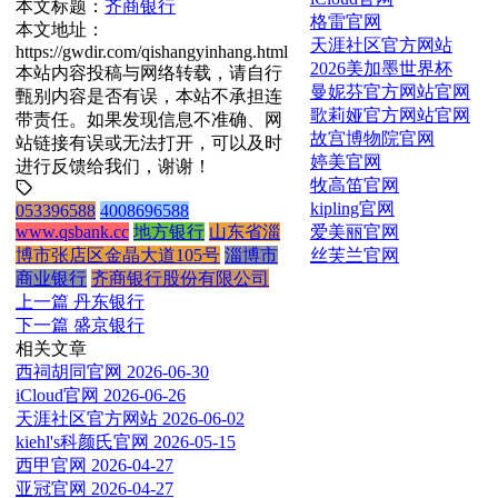
本文标题：
齐商银行
格雷官网
本文地址：
天涯社区官方网站
https://gwdir.com/qishangyinhang.html
2026美加墨世界杯
本站内容投稿与网络转载，请自行
曼妮芬官方网站官网
甄别内容是否有误，本站不承担连
歌莉娅官方网站官网
带责任。如果发现信息不准确、网
故宫博物院官网
站链接有误或无法打开，可以及时
婷美官网
进行反馈给我们，谢谢！
牧高笛官网
kipling官网
053396588
4008696588
爱美丽官网
www.qsbank.cc
地方银行
山东省淄
丝芙兰官网
博市张店区金晶大道105号
淄博市
商业银行
齐商银行股份有限公司
上一篇
丹东银行
下一篇
盛京银行
相关文章
西祠胡同官网
2026-06-30
iCloud官网
2026-06-26
天涯社区官方网站
2026-06-02
kiehl's科颜氏官网
2026-05-15
西甲官网
2026-04-27
亚冠官网
2026-04-27