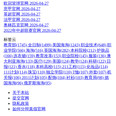
欧冠篮球官网
2026-04-27
意甲官网
2026-04-27
英超官网
2026-04-27
法甲官网
2026-04-27
奥林匹克官网
2026-04-27
2022年中超联赛官网
2026-04-27
标签云
教育部(1745)
全日制(1499)
美国海淘(1243)
职业技术(648)
职
业学院(566)
海淘(516)
英国海淘(282)
本科院校(212)
护肤品
(166)
连衣裙(159)
教育改革(153)
职业院校(145)
服装(136)
澳
大利亚海淘(133)
医疗(129)
美国(124)
教学(124)
科研(122)
日
报(121)
香水(118)
本科高校(115)
211工程(115)
化妆品(114)
111计划(114)
珠宝(110)
独立学院(110)
T恤(107)
外套(107)
机
关报(106)
2011计划(105)
配饰(104)
衬衫(103)
教育局(98)
德
国海淘(96)
俄罗斯海淘(95)
关于本站
提交官网
隐私政策
如何分辩真假官网